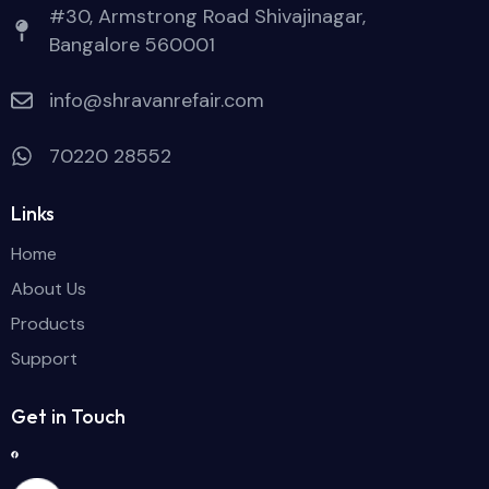
#30, Armstrong Road Shivajinagar,
Bangalore 560001
info@shravanrefair.com
70220 28552
Links
Home
About Us
Products
Support
Get in Touch