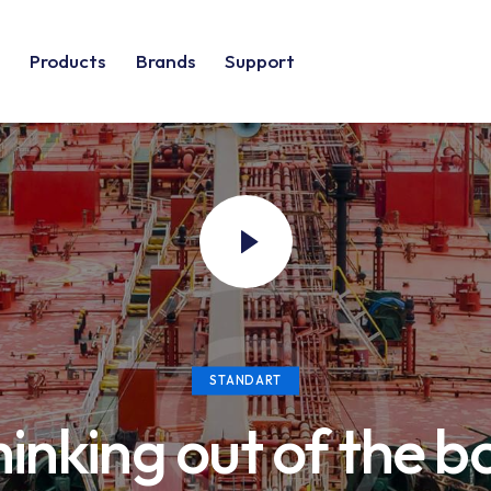
s
Products
Brands
Support
STANDART
inking out of the b