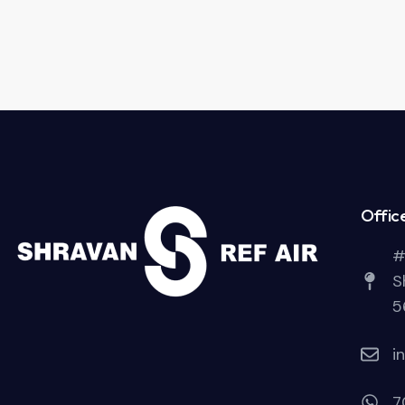
Offic
#
S
5
i
7