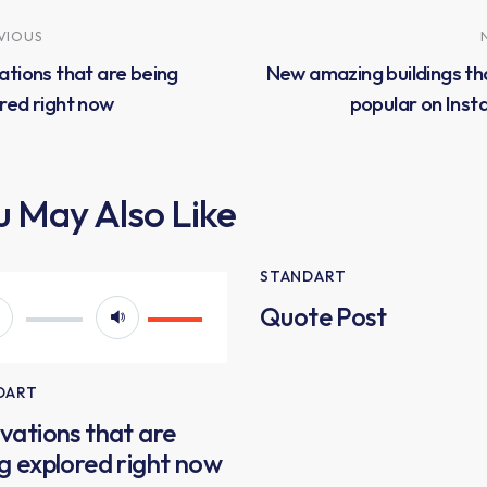
VIOUS
ations that are being
New amazing buildings th
red right now
popular on Ins
u May Also Like
STANDART
io
Use
Quote Post
yer
Up/Down
Arrow
DART
keys
vations that are
to
g explored right now
increase