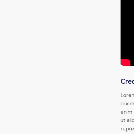
Crea
Lorem
eiusm
enim 
ut al
repre