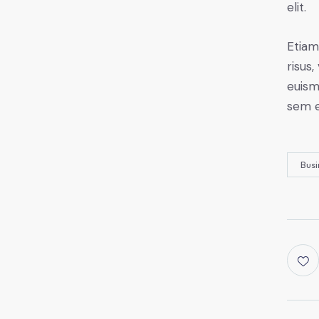
elit.
Etiam
risus
euism
sem e
Busi