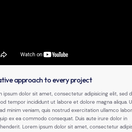
tive approach to every project
 ipsum dolor sit amet, consectetur adipisicing elit, sed 
od tempor incididunt ut labore et dolore magna aliqua. U
ad minim veniam, quis nostrud exercitation ullamco labori
iquip ex ea commodo consequat. Duis aute irure dolor in
henderit. Lorem ipsum dolor sit amet, consectetur adipi