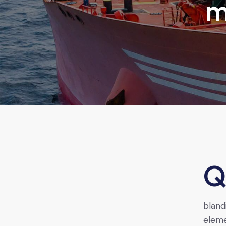
m
Qroin faucibus nec mauris a sodales, sed elementum 
bland
eleme