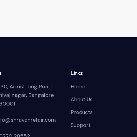
or
decrease
volume.
e
Links
30, Armstrong Road
Home
hivajinagar, Bangalore
About Us
60001
Products
nfo@shravanrefair.com
Support
0220 28552