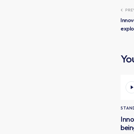
PRE
Innov
explo
Yo
Aud
Pla
STAN
Inno
bein