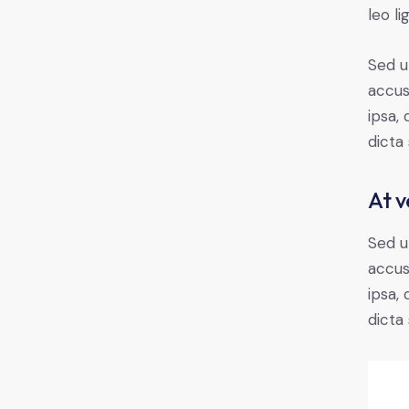
leo li
Sed u
accus
ipsa,
dicta
At v
Sed u
accus
ipsa,
dicta 