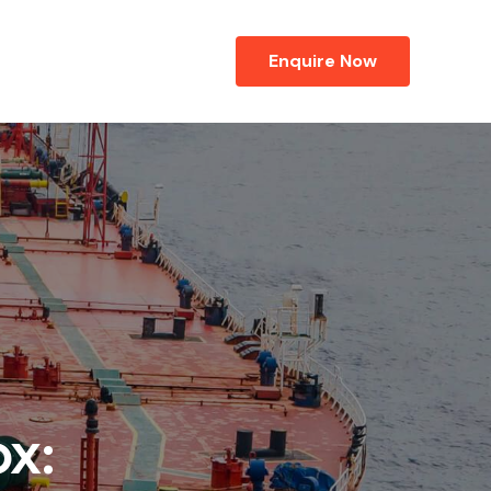
Enquire Now
ox: