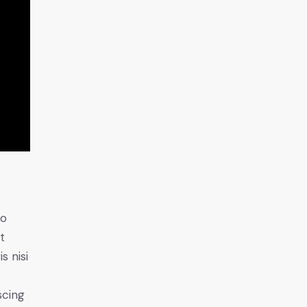
do
t
s nisi
scing