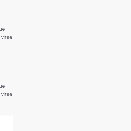
ue
 vitae
ue
 vitae