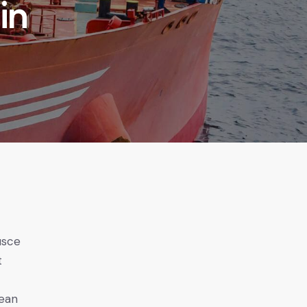
in
usce
t
nean